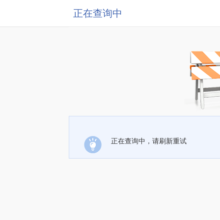
正在查询中
正在查询中，请刷新重试